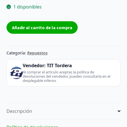
1 disponibles
Placa
Añadir al carrito de la compra
base
EAX69083603
-
LG
Categoría:
Repuestos
(TV
/
Vendedor:
TIT Tordera
Monitor)
Al comprar el artículo aceptas la política de
devoluciones del vendedor, puedes consultarla en el
cantidad
desplegable inferior.
Descripción