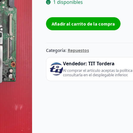
1 disponibles
Placa
Añadir al carrito de la compra
base
EAX67133404
-
LG
Categoría:
Repuestos
(TV
/
Vendedor:
TIT Tordera
Monitor)
Al comprar el artículo aceptas la políti
consultarla en el desplegable inferior.
cantidad