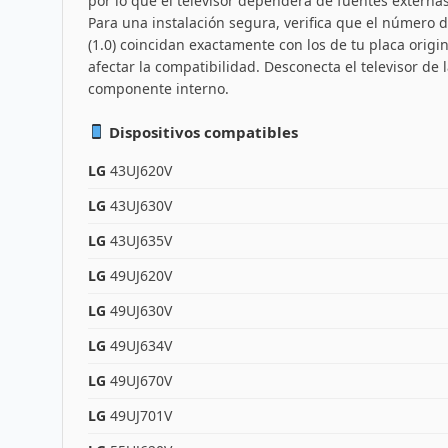
por lo que el televisor dependerá de fuentes extern
Para una instalación segura, verifica que el número d
(1.0) coincidan exactamente con los de tu placa orig
afectar la compatibilidad. Desconecta el televisor de
componente interno.
Dispositivos compatibles
LG
43UJ620V
LG
43UJ630V
LG
43UJ635V
LG
49UJ620V
LG
49UJ630V
LG
49UJ634V
LG
49UJ670V
LG
49UJ701V