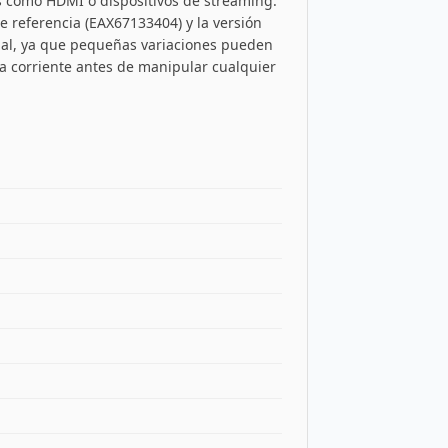
as como HDMI o dispositivos de streaming.
e referencia (EAX67133404) y la versión
inal, ya que pequeñas variaciones pueden
 la corriente antes de manipular cualquier