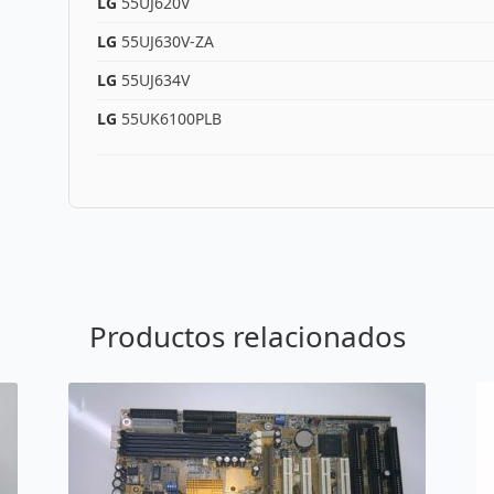
LG
55UJ620V
LG
55UJ630V-ZA
LG
55UJ634V
LG
55UK6100PLB
Productos relacionados