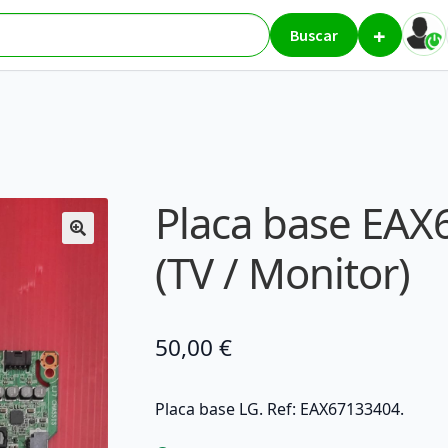
+
4 – LG (TV / Monitor)
Buscar
Placa base EAX
(TV / Monitor)
50,00
€
Placa base LG. Ref: EAX67133404.