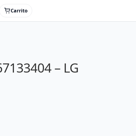
Carrito
67133404 – LG