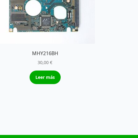
MHY216BH
30,00
€
Leer más