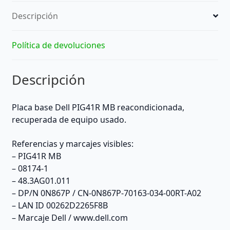
–
Descripción
Reacondicionada
cantidad
Política de devoluciones
Descripción
Placa base Dell PIG41R MB reacondicionada,
recuperada de equipo usado.
Referencias y marcajes visibles:
– PIG41R MB
– 08174-1
– 48.3AG01.011
– DP/N 0N867P / CN-0N867P-70163-034-00RT-A02
– LAN ID 00262D2265F8B
– Marcaje Dell / www.dell.com