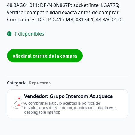
48.3AG01.011; DP/N 0N867P; socket Intel LGA775;
verificar compatibilidad exacta antes de comprar.
Compatibles: Dell PIG41R MB; 08174-1; 48.3AG01.0…
1 disponibles
Placa
Añadir al carrito de la compra
base
Dell
PIG41R
MB
Categoría:
Repuestos
08174-
1
Vendedor:
Grupo Intercom Azuqueca
48.3AG01.011
Al comprar el artículo aceptas la política de
devoluciones del vendedor, puedes consultarla en el
DP/N
desplegable inferior.
0N867P
LGA775
DDR3