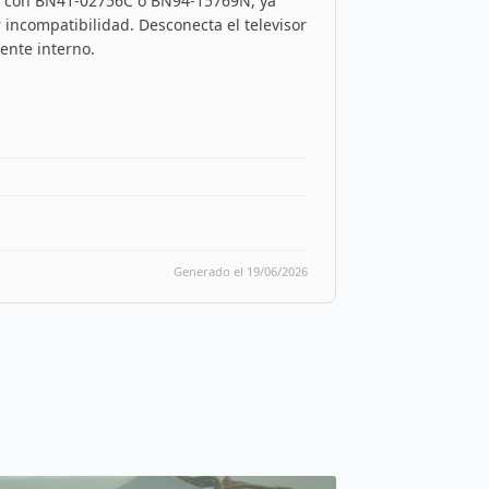
te con BN41-02756C o BN94-15769N, ya
 incompatibilidad. Desconecta el televisor
ente interno.
Generado el 19/06/2026