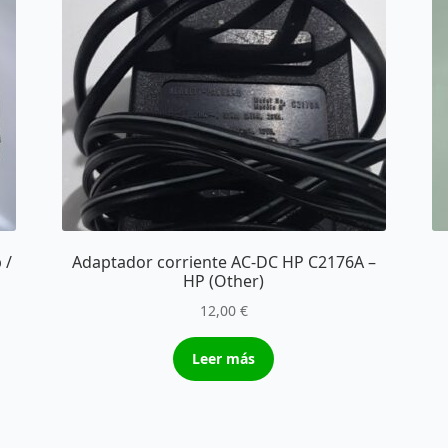
 /
Adaptador corriente AC-DC HP C2176A –
HP (Other)
12,00
€
Leer más