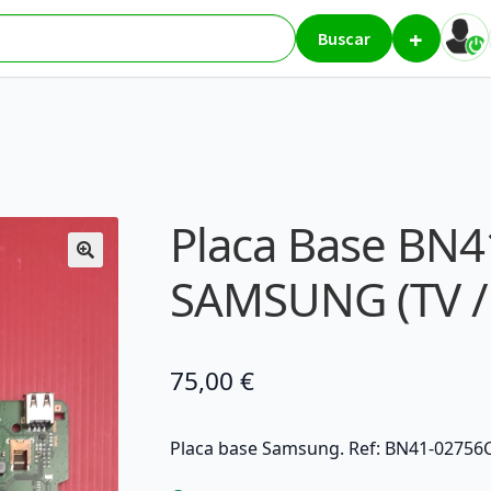
+
6C – SAMSUNG (TV / Monitor)
Buscar
Placa Base BN4
SAMSUNG (TV /
75,00
€
Placa base Samsung. Ref: BN41-02756C