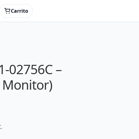
Carrito
1-02756C –
 Monitor)
.