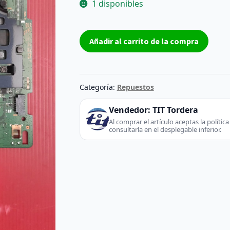
1 disponibles
Placa
Añadir al carrito de la compra
Base
BN41-
02756C
-
Categoría:
Repuestos
SAMSUNG
(TV
Vendedor:
TIT Tordera
/
Al comprar el artículo aceptas la políti
consultarla en el desplegable inferior.
Monitor)
cantidad