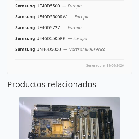
Samsung
UE40D5500
— Europa
Samsung
UE40D5500RW
— Europa
Samsung
UE40D5727
— Europa
Samsung
UE46D5505RK
— Europa
Samsung
UN40D5000
— Norteamu00e9rica
Generado el 19/06/2026
Productos relacionados