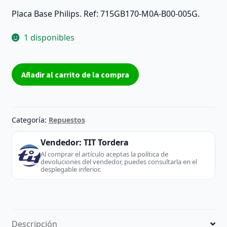
Placa Base Philips. Ref: 715GB170-M0A-B00-005G.
1 disponibles
Placa
Añadir al carrito de la compra
Base
715GB170-
M0A-
B00-
Categoría:
Repuestos
005G
-
Vendedor:
TIT Tordera
Philips
Al comprar el artículo aceptas la política de
devoluciones del vendedor, puedes consultarla en el
(TV
desplegable inferior.
/
Monitor)
cantidad
Descripción