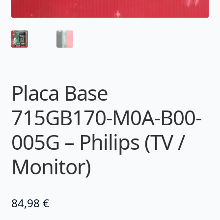
Placa Base
715GB170-M0A-B00-
005G – Philips (TV /
Monitor)
84,98
€