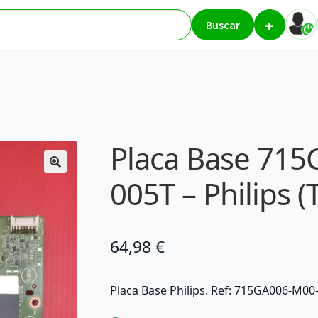
+
00-B01-005T – Philips (TV / Monitor)
Buscar
Placa Base 71
005T – Philips (
64,98
€
Placa Base Philips. Ref: 715GA006-M00