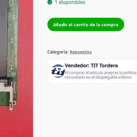
1 disponibles
Placa
Añadir al carrito de la compra
Base
715GA006-
M00-
B01-
Categoría:
Repuestos
005T
-
Vendedor:
TIT Tordera
Philips
Al comprar el artículo aceptas la políti
consultarla en el desplegable inferior.
(TV
/
Monitor)
cantidad