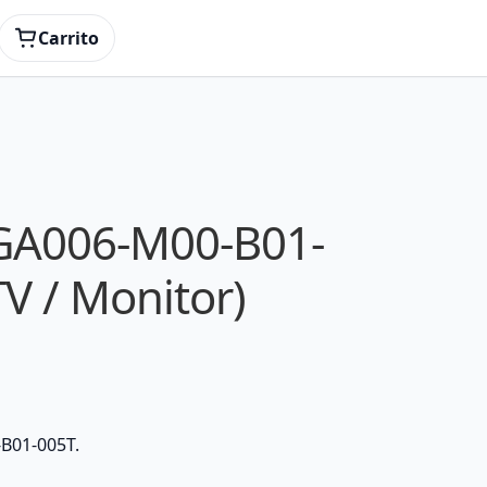
Carrito
5GA006-M00-B01-
TV / Monitor)
-B01-005T.