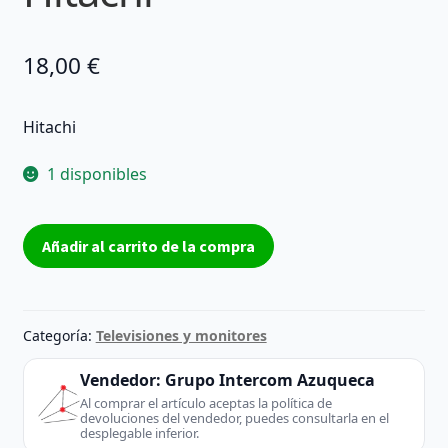
18,00
€
Hitachi
1 disponibles
Peana
Añadir al carrito de la compra
TV
NECK
M2
32301
Categoría:
Televisiones y monitores
Reacondicionado
Hitachi
Vendedor:
Grupo Intercom Azuqueca
cantidad
Al comprar el artículo aceptas la política de
devoluciones del vendedor, puedes consultarla en el
desplegable inferior.