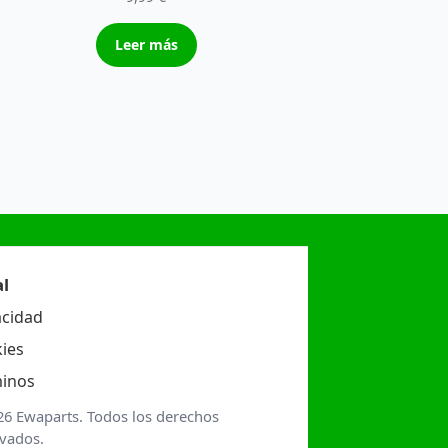
Leer más
l
acidad
ies
inos
26 Ewaparts. Todos los derechos
rvados.