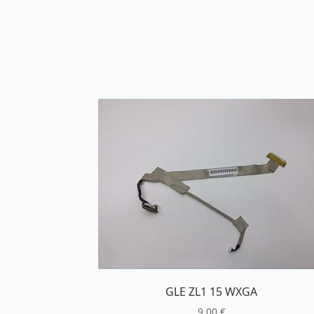
GLE ZL1 15 WXGA
9,00
€