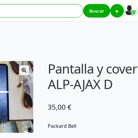
+
 cover Packard Bell ALP-AJAX D
Buscar
Pantalla y cover
ALP-AJAX D
35,00
€
Packard Bell