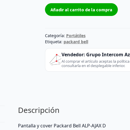
Pantalla
Añadir al carrito de la compra
y
cover
Packard
Bell
Categoría:
Portátiles
ALP-
Etiqueta:
packard bell
AJAX
Vendedor:
Grupo Intercom A
D
Al comprar el artículo aceptas la políti
cantidad
consultarla en el desplegable inferior.
Descripción
Pantalla y cover Packard Bell ALP-AJAX D