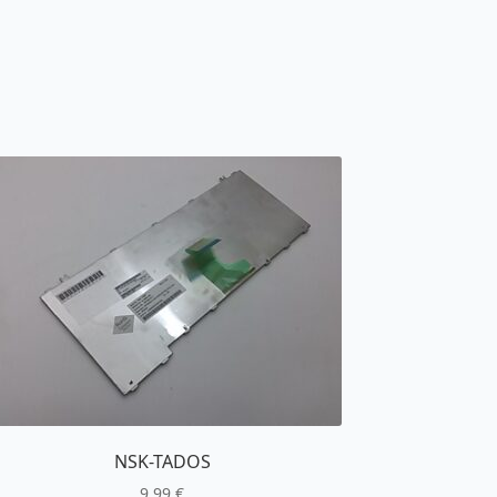
NSK-TADOS
9,99
€