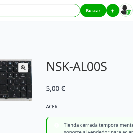
+
K-AL00S
Buscar
NSK-AL00S
5,00
€
ACER
Tienda cerrada temporalmente
soporte al vendedor para acla