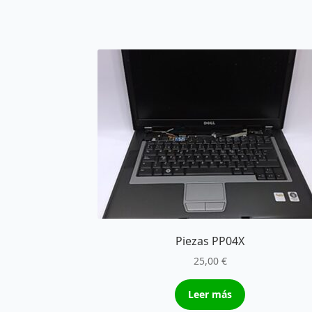
Piezas PP04X
25,00
€
Leer más