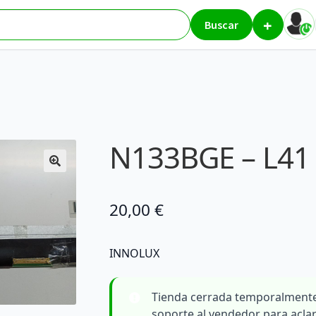
+
 L41 rev C1
Buscar
N133BGE – L41 
20,00
€
INNOLUX
Tienda cerrada temporalmente
soporte al vendedor para acla