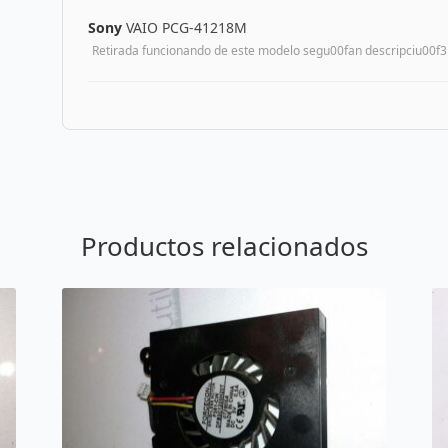
Sony
VAIO PCG-41218M
Retirada funcionando de este modelo segu00fan descripciu00f3
Productos relacionados