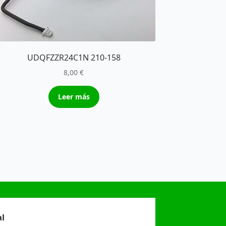
UDQFZZR24C1N 210-158
8,00
€
Leer más
l