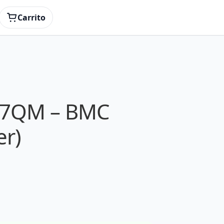
Carrito
57QM – BMC
er)