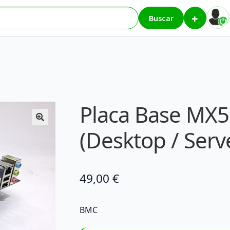
+
BMC (Desktop / Server)
Buscar
Placa Base MX
(Desktop / Serv
49,00
€
BMC