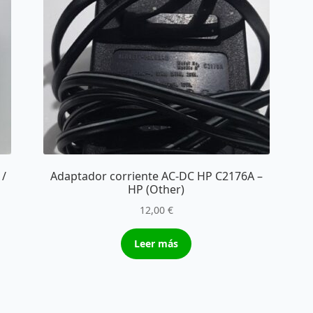
 /
Adaptador corriente AC-DC HP C2176A –
HP (Other)
12,00
€
Leer más