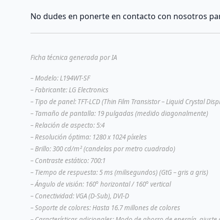
No dudes en ponerte en contacto con nosotros par
Ficha técnica generada por IA
– Modelo: L194WT-SF
– Fabricante: LG Electronics
– Tipo de panel: TFT-LCD (Thin Film Transistor – Liquid Crystal Disp
– Tamaño de pantalla: 19 pulgadas (medido diagonalmente)
– Relación de aspecto: 5:4
– Resolución óptima: 1280 x 1024 píxeles
– Brillo: 300 cd/m² (candelas por metro cuadrado)
– Contraste estático: 700:1
– Tiempo de respuesta: 5 ms (milisegundos) (GtG – gris a gris)
– Ángulo de visión: 160° horizontal / 160° vertical
– Conectividad: VGA (D-Sub), DVI-D
– Soporte de colores: Hasta 16.7 millones de colores
– Características adicionales: Modo de ahorro de energía, ajuste d