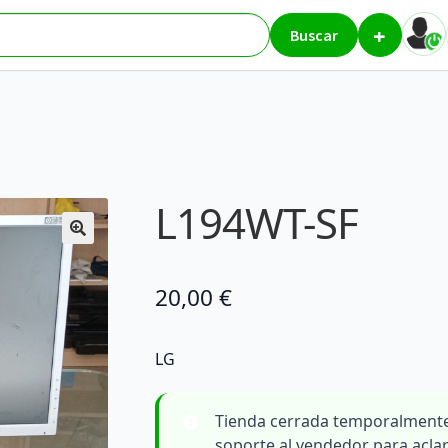
+
isiones y monitores
L194WT-SF
Buscar
L194WT-SF
20,00
€
LG
Tienda cerrada temporalmente
soporte al vendedor para acla