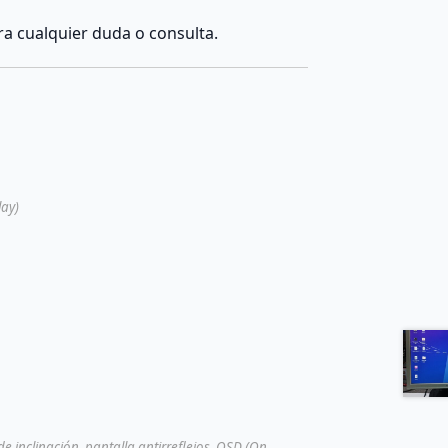
a cualquier duda o consulta.
lay)
e inclinación, pantalla antirreflejos, OSD (On