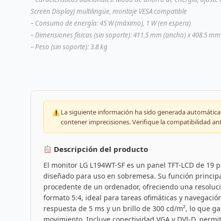
Screen Display) multilingüe, montaje VESA compatible
– Consumo de energía: 45 W (máximo), 1 W (en espera)
– Dimensiones físicas (sin soporte): 411.5 mm (ancho) x 408.5 mm
– Peso (sin soporte): 3.8 kg
La siguiente información ha sido generada automáticam
contener imprecisiones. Verifique la compatibilidad an
Descripción del producto
El monitor LG L194WT-SF es un panel TFT-LCD de 19 p
diseñado para uso en sobremesa. Su función principa
procedente de un ordenador, ofreciendo una resoluci
formato 5:4, ideal para tareas ofimáticas y navegaci
respuesta de 5 ms y un brillo de 300 cd/m², lo que g
movimiento. Incluye conectividad VGA y DVI-D, permi