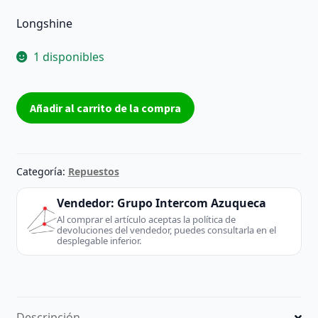
Longshine
1 disponibles
Módem
Añadir al carrito de la compra
longshine
LCS-
8056M
-
Categoría:
Repuestos
Longshine
(Desktop
Vendedor:
Grupo Intercom Azuqueca
/
Al comprar el artículo aceptas la política de
devoluciones del vendedor, puedes consultarla en el
Server)
desplegable inferior.
cantidad
Descripción