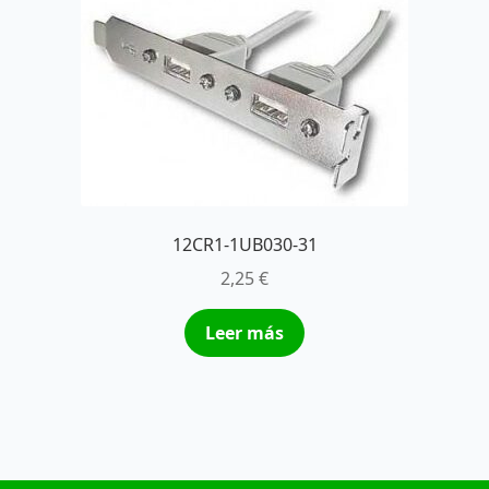
12CR1-1UB030-31
2,25
€
Leer más