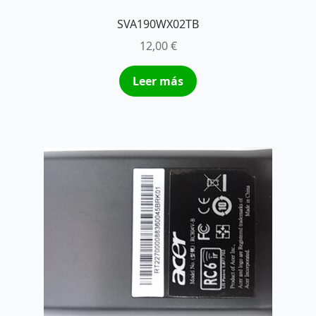
SVA190WX02TB
12,00
€
Leer más