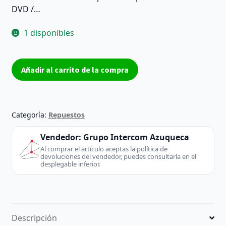
DVD /…
1 disponibles
Mando
Añadir al carrito de la compra
a
distancia
Pioneer
DVD
Categoría:
Repuestos
076E0PP041
para
Vendedor:
Grupo Intercom Azuqueca
reproductor
Al comprar el artículo aceptas la política de
devoluciones del vendedor, puedes consultarla en el
DVD
desplegable inferior.
–
Reacondicionado
cantidad
Descripción