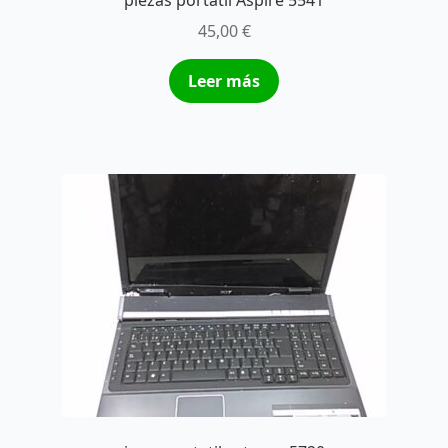
piezas portátil Aspire 5541
45,00
€
Leer más