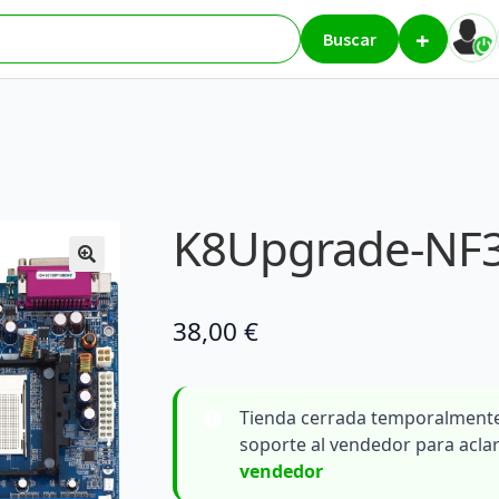
+
ores
K8Upgrade-NF3
Buscar
K8Upgrade-NF
38,00
€
Tienda cerrada temporalmente
soporte al vendedor para acla
vendedor