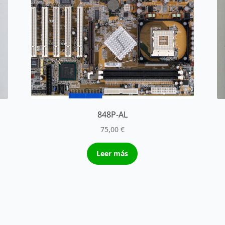
848P-AL
75,00
€
Leer más