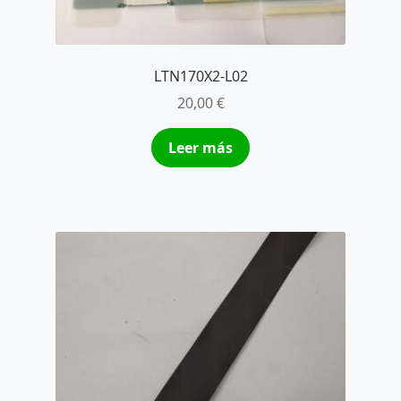
LTN170X2-L02
20,00
€
Leer más