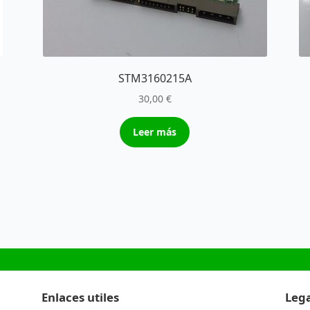
STM3160215A
30,00
€
Leer más
Enlaces utiles
Lega