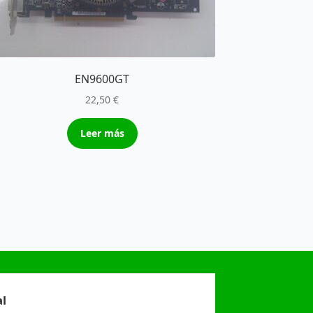
EN9600GT
22,50
€
Leer más
l