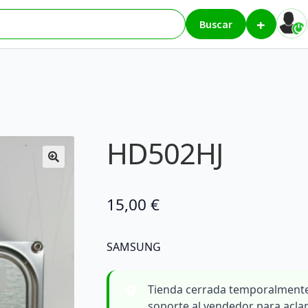
+
ores
HD502HJ
Buscar
HD502HJ
15,00
€
SAMSUNG
Tienda cerrada temporalmente
soporte al vendedor para acla