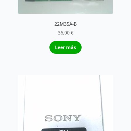
22M35A-B
36,00
€
Leer más