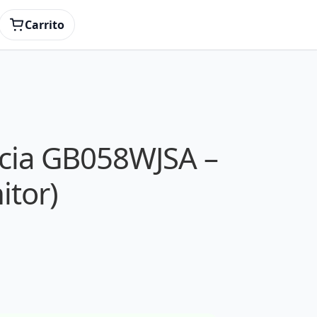
Carrito
cia GB058WJSA –
itor)