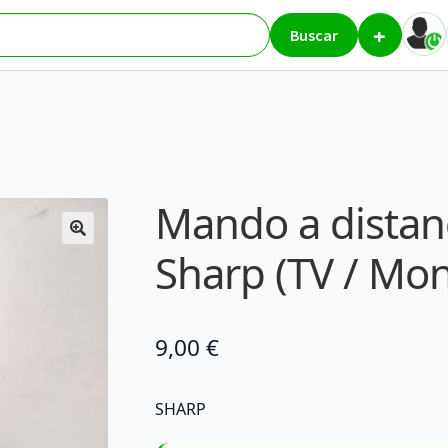
+
058WJSA – Sharp (TV / Monitor)
Buscar
Mando a distan
Sharp (TV / Mon
9,00
€
SHARP