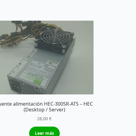
uente alimentación HEC-300SR-ATS – HEC
(Desktop / Server)
28,00
€
Leer más