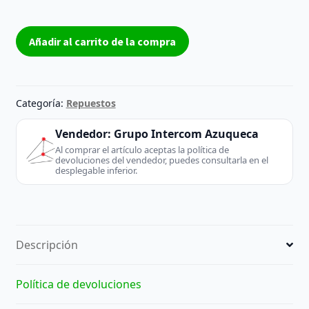
Fuente
Añadir al carrito de la compra
Dell
NPS-
110CB
A
Categoría:
Repuestos
Dell
REACONDICIONADO
Vendedor:
Grupo Intercom Azuqueca
cantidad
Al comprar el artículo aceptas la política de
devoluciones del vendedor, puedes consultarla en el
desplegable inferior.
Descripción
Política de devoluciones