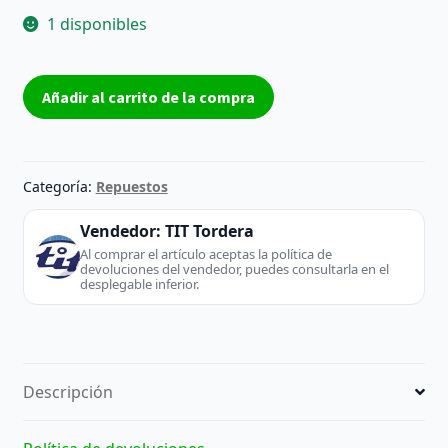
1 disponibles
Fuente
Añadir al carrito de la compra
BN44-
00457A
-
Samsung
Categoría:
Repuestos
(TV
/
Vendedor:
TIT Tordera
Monitor)
Al comprar el artículo aceptas la política de
devoluciones del vendedor, puedes consultarla en el
cantidad
desplegable inferior.
Descripción