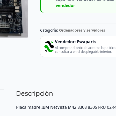
vendedor
Categoría:
Ordenadores y servidores
Vendedor:
Ewaparts
Al comprar el artículo aceptas la políti
consultarla en el desplegable inferior.
Descripción
Placa madre IBM NetVista M42 8308 8305 FRU 02R