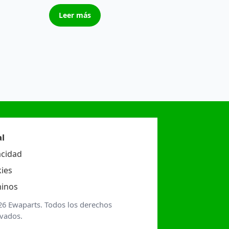
Leer más
l
acidad
ies
inos
26 Ewaparts. Todos los derechos
rvados.