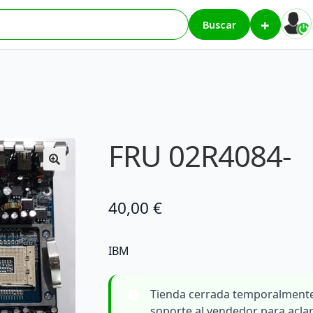
+
ores
FRU 02R4084-
Buscar
FRU 02R4084-
40,00
€
IBM
Tienda cerrada temporalmente
soporte al vendedor para acla