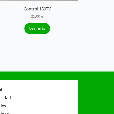
Control 150TV
25,00
€
Leer más
l
acidad
ies
inos