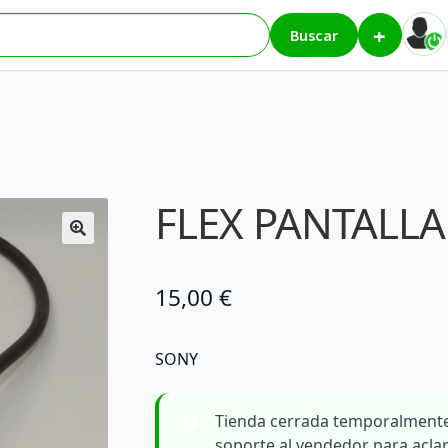
+
res
FLEX PANTALLA KDL-52Z4500
Buscar
FLEX PANTALLA
15,00
€
SONY
Tienda cerrada temporalmente
soporte al vendedor para acla