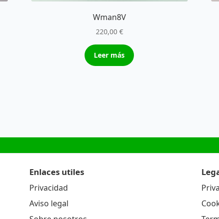
Wman8V
220,00
€
Leer más
Enlaces utiles
Lega
Privacidad
Priv
Aviso legal
Cook
Sobre nosotros
Term