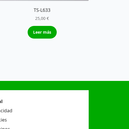
TS-L633
25,00
€
Leer más
l
acidad
ies
inos