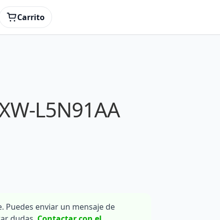
Carrito
24XW-L5N91AA
. Puedes enviar un mensaje de
rar dudas.
Contactar con el