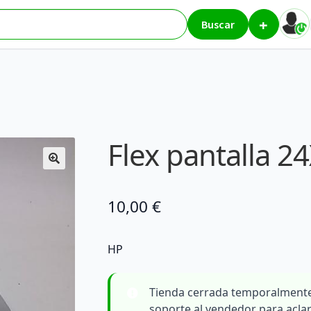
+
res
Flex pantalla 24XW-L5N91AA
Buscar
Flex pantalla 
10,00
€
HP
Tienda cerrada temporalmente
soporte al vendedor para acla