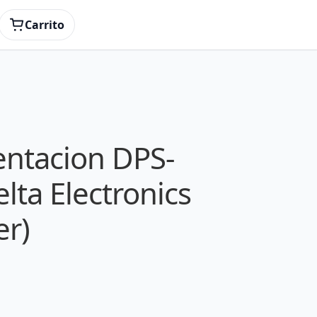
Carrito
entacion DPS-
lta Electronics
er)