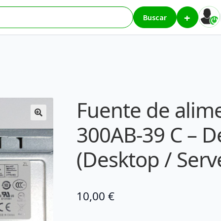
+
n DPS-300AB-39 C – Delta Electronics (Desktop / Server)
Buscar
Fuente de alim
300AB-39 C – De
(Desktop / Serv
10,00
€