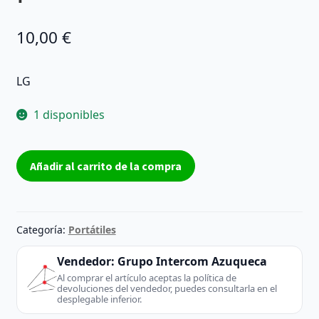
10,00
€
LG
1 disponibles
DVD±RW
Añadir al carrito de la compra
SATA
para
portátil
GSA-
Categoría:
Portátiles
T20N
cantidad
Vendedor:
Grupo Intercom Azuqueca
Al comprar el artículo aceptas la política de
devoluciones del vendedor, puedes consultarla en el
desplegable inferior.