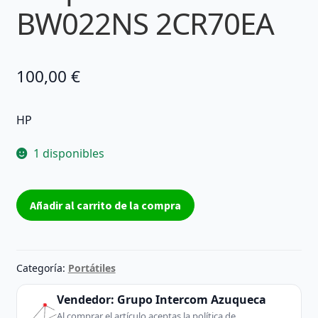
BW022NS 2CR70EA
100,00
€
HP
1 disponibles
Disipador
Añadir al carrito de la compra
HP
15-
BW022NS
2CR70EA
Categoría:
Portátiles
cantidad
Vendedor:
Grupo Intercom Azuqueca
Al comprar el artículo aceptas la política de