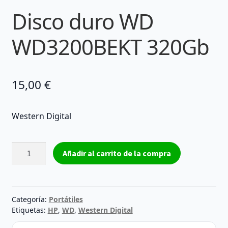
Disco duro WD
WD3200BEKT 320Gb
15,00
€
Western Digital
Disco
Añadir al carrito de la compra
duro
WD
WD3200BEKT
320Gb
Categoría:
Portátiles
cantidad
Etiquetas:
HP
,
WD
,
Western Digital