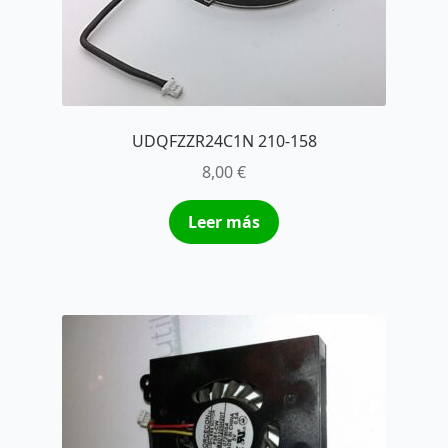
UDQFZZR24C1N 210-158
8,00
€
Leer más