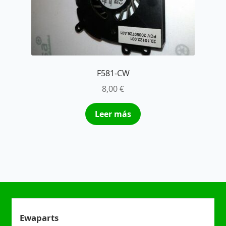
F581-CW
8,00
€
Leer más
Ewaparts