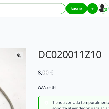
+
Z10
Buscar
DC020011Z10
8,00
€
WANSHIH
Tienda cerrada temporalmente
soporte al vendedor para acla