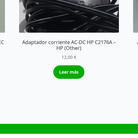
EC
Adaptador corriente AC-DC HP C2176A –
HP (Other)
12,00
€
Leer más