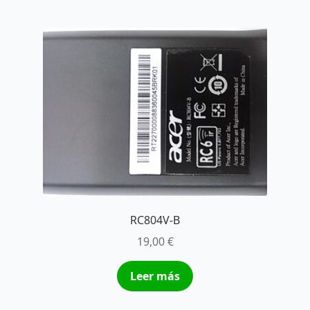
RC804V-B
19,00
€
Leer más