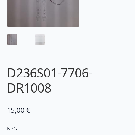
D236S01-7706-
DR1008
15,00
€
NPG