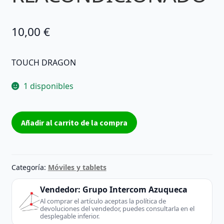
10,00
€
TOUCH DRAGON
1 disponibles
COVER
Añadir al carrito de la compra
TABLET
OSCURA
|
Medidas
Categoría:
Móviles y tablets
27,8cm
largo
Vendedor:
Grupo Intercom Azuqueca
/
Al comprar el artículo aceptas la política de
devoluciones del vendedor, puedes consultarla en el
16,9cm
desplegable inferior.