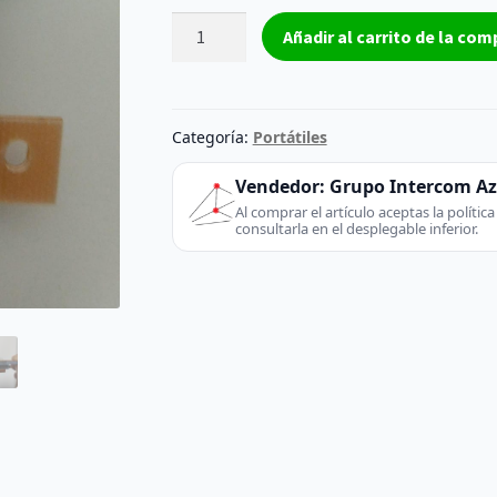
Conector
Añadir al carrito de la com
flex
sata
Disco
Duro
Categoría:
Portátiles
CMI
PF-
Vendedor:
Grupo Intercom A
004
Al comprar el artículo aceptas la políti
consultarla en el desplegable inferior.
cantidad