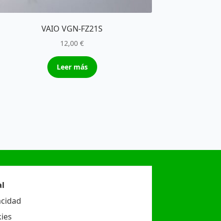
VAIO VGN-FZ21S
12,00
€
Leer más
l
acidad
ies