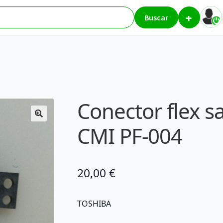
+
lex sata Disco Duro CMI PF-004
Buscar
Conector flex s
CMI PF-004
20,00
€
TOSHIBA