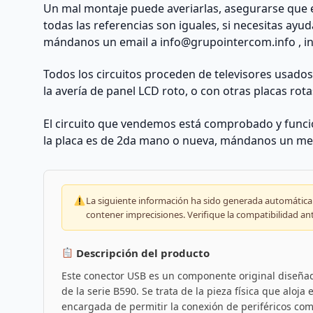
Un mal montaje puede averiarlas, asegurarse que 
todas las referencias son iguales, si necesitas ayu
mándanos un email a
info@grupointercom.info
, i
Todos los circuitos proceden de televisores usado
la avería de panel LCD roto, o con otras placas rota
El circuito que vendemos está comprobado y funcio
la placa es de 2da mano o nueva, mándanos un me
La siguiente información ha sido generada automáticam
contener imprecisiones. Verifique la compatibilidad an
Descripción del producto
Este conector USB es un componente original diseñad
de la serie B590. Se trata de la pieza física que aloja
encargada de permitir la conexión de periféricos co