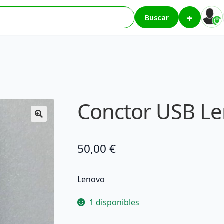
+
SB Lenovo B590
Buscar
Conctor USB L
50,00
€
Lenovo
1 disponibles