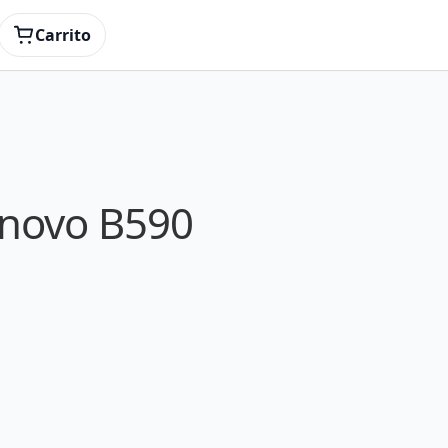
Carrito
enovo B590