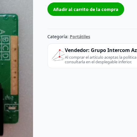
Conctor
Añadir al carrito de la compra
USB
Lenovo
B590
cantidad
Categoría:
Portátiles
Vendedor:
Grupo Intercom A
Al comprar el artículo aceptas la políti
consultarla en el desplegable inferior.