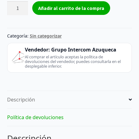
Tóner
Añadir al carrito de la compra
Green
Zone
Hp
CF210X
Categoría:
Sin categorizar
(131X)
compatible
Vendedor:
Grupo Intercom Azuqueca
Nuevo
Al comprar el artículo aceptas la política de
devoluciones del vendedor, puedes consultarla en el
cantidad
desplegable inferior.
Descripción
Política de devoluciones
Descripción