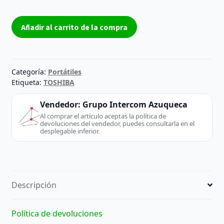
Carcasa
Añadir al carrito de la compra
Cover
C
TOSHIBA
SATELLITE
Categoría:
Portátiles
P300
Etiqueta:
TOSHIBA
Grado
Vendedor:
Grupo Intercom Azuqueca
B
Al comprar el artículo aceptas la política de
cantidad
devoluciones del vendedor, puedes consultarla en el
desplegable inferior.
Descripción
Política de devoluciones