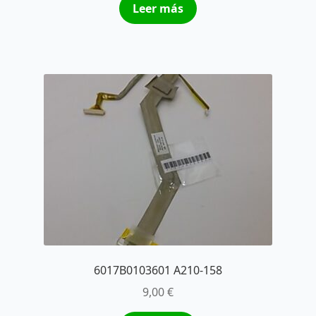
Leer más
6017B0103601 A210-158
9,00
€