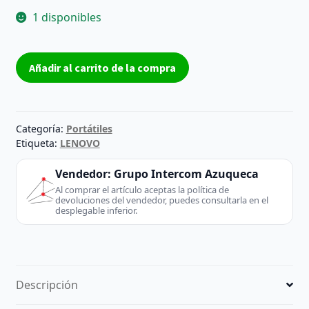
1 disponibles
Carcasa
Añadir al carrito de la compra
Cover
D
Lenovo
Ideapad
Categoría:
Portátiles
320-
Etiqueta:
LENOVO
15IAP
Vendedor:
Grupo Intercom Azuqueca
Grado
Al comprar el artículo aceptas la política de
B
devoluciones del vendedor, puedes consultarla en el
cantidad
desplegable inferior.
Descripción