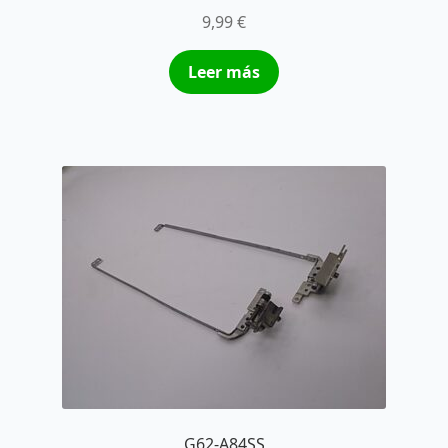
9,99
€
Leer más
G62-A84SS