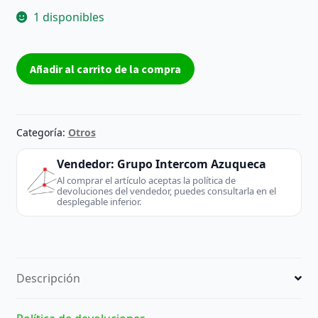
1 disponibles
Cable
Añadir al carrito de la compra
alargador
prolongador
USB
macho
Categoría:
Otros
a
hembra
Vendedor:
Grupo Intercom Azuqueca
1m
Al comprar el artículo aceptas la política de
devoluciones del vendedor, puedes consultarla en el
cantidad
desplegable inferior.
Descripción