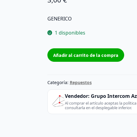
GENERICO
1 disponibles
CABLE
Añadir al carrito de la compra
SATA
VW-
1
0710050401
Categoría:
Repuestos
59
|
Vendedor:
Grupo Intercom A
Medidas
Al comprar el artículo aceptas la políti
consultarla en el desplegable inferior.
20,4cm
largo
/
1,4cm