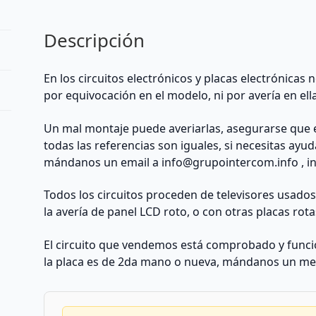
ancho
|
Descripción
ACODADO
|
REACONDICIONADO
En los circuitos electrónicos y placas electrónicas
cantidad
por equivocación en el modelo, ni por avería en ell
Un mal montaje puede averiarlas, asegurarse que 
todas las referencias son iguales, si necesitas ayu
mándanos un email a
info@grupointercom.info
, i
Todos los circuitos proceden de televisores usado
la avería de panel LCD roto, o con otras placas rota
El circuito que vendemos está comprobado y funcio
la placa es de 2da mano o nueva, mándanos un me