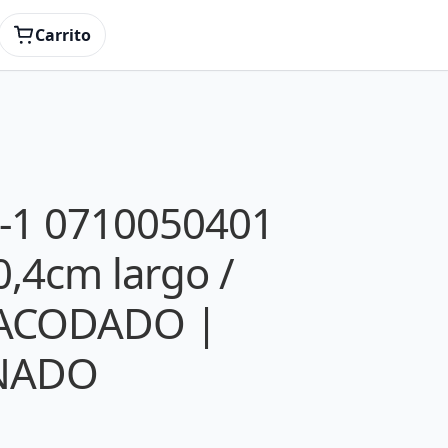
| REACONDICIONADO
Carrito
-1 0710050401
,4cm largo /
 ACODADO |
NADO