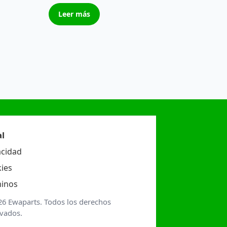
Leer más
l
acidad
ies
inos
26 Ewaparts. Todos los derechos
rvados.