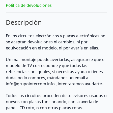
34
Política de devoluciones
/
conector
Descripción
derecho
33
|
En los circuitos electrónicos y placas electrónicas no
55cm
se aceptan devoluciones ni cambios, ni por
largo
equivocación en el modelo, ni por avería en ellas.
|
REACONDICIONADO
Un mal montaje puede averiarlas, asegurarse que el
cantidad
modelo de TV corresponde y que todas las
referencias son iguales, si necesitas ayuda o tienes
duda, no lo compres, mándanos un email a
info@grupointercom.info
, intentaremos ayudarte.
Todos los circuitos proceden de televisores usados o
nuevos con placas funcionando, con la avería de
panel LCD roto, o con otras placas rotas.