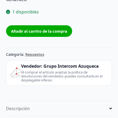
1 disponibles
CABLE
Añadir al carrito de la compra
IDE
FFC
AWM
E253299
Categoría:
Repuestos
2651
105ºC
Vendedor:
Grupo Intercom Azuqueca
300V
Al comprar el artículo aceptas la política de
devoluciones del vendedor, puedes consultarla en el
VW-
desplegable inferior.
1
32AWG
|
PINES
Descripción
conector
izquierdo