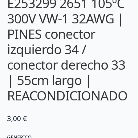
E253299 2651 105ºC
300V VW-1 32AWG |
PINES conector
izquierdo 34 /
conector derecho 33
| 55cm largo |
REACONDICIONADO
3,00
€
GENERICO