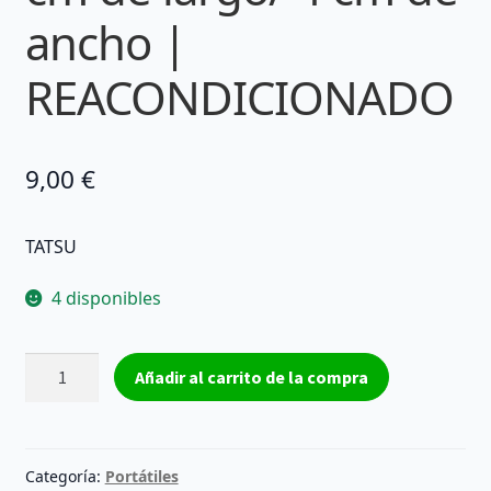
ancho |
REACONDICIONADO
9,00
€
TATSU
4 disponibles
CABLE
Añadir al carrito de la compra
FLEX
TATSU
E308092
AWM
Categoría:
Portátiles