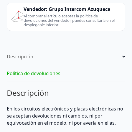
20861
105C
Vendedor:
Grupo Intercom Azuqueca
60V
Al comprar el artículo aceptas la política de
devoluciones del vendedor, puedes consultarla en el
VW-
desplegable inferior.
1
|
80
pines
Descripción
|
MEDIDAS:
6,5
Política de devoluciones
cm
de
Descripción
largo/
4
cm
En los circuitos electrónicos y placas electrónicas no
de
se aceptan devoluciones ni cambios, ni por
ancho
equivocación en el modelo, ni por avería en ellas.
|