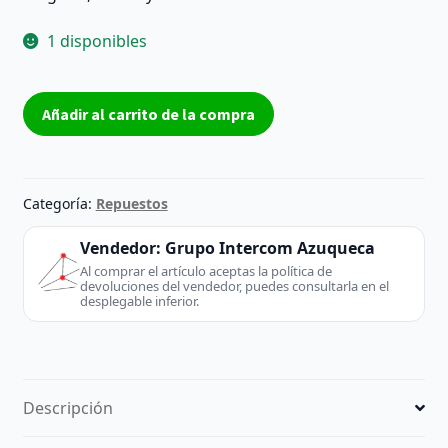
1 disponibles
Cable
Añadir al carrito de la compra
flex
FFC/FPC
RYU
04X4663
Categoría:
Repuestos
A01
50.4F01.011
Vendedor:
Grupo Intercom Azuqueca
5
Al comprar el artículo aceptas la política de
devoluciones del vendedor, puedes consultarla en el
pines
desplegable inferior.
aprox.
15
cm
–
Descripción
Reacondicionado
cantidad