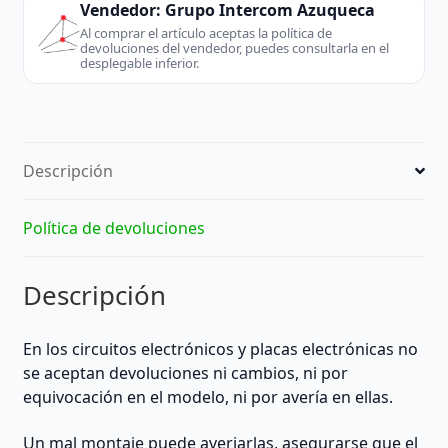
105C
Vendedor:
Grupo Intercom Azuqueca
VW-
Al comprar el artículo aceptas la política de
devoluciones del vendedor, puedes consultarla en el
1
desplegable inferior.
|
16
Pines
|
Descripción
MEDIDAS:
8,5/29
cm
Política de devoluciones
de
largo
Descripción
(ver
imágenes)/
2
En los circuitos electrónicos y placas electrónicas no
cm
se aceptan devoluciones ni cambios, ni por
de
equivocación en el modelo, ni por avería en ellas.
ancho
|
Un mal montaje puede averiarlas, asegurarse que el