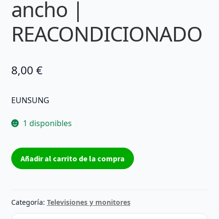
ancho |
REACONDICIONADO
8,00
€
EUNSUNG
1 disponibles
CABLE
Añadir al carrito de la compra
FLEX
EUNSUNG
E129545
AWM
Categoría:
Televisiones y monitores
20861