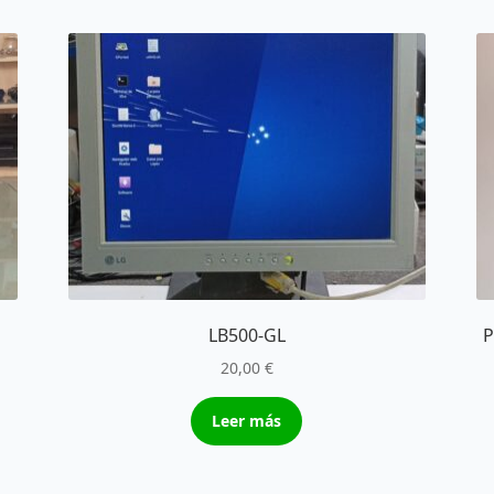
LB500-GL
P
20,00
€
Leer más