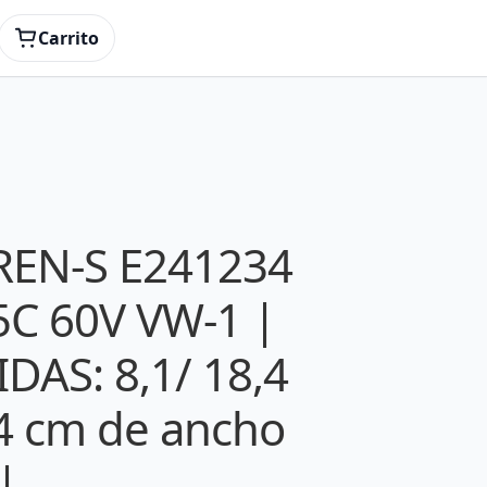
 60V VW-1 | 44 Pines | MEDIDAS: 8,1/ 18,4
Carrito
REN-S E241234
C 60V VW-1 |
DAS: 8,1/ 18,4
-4 cm de ancho
|