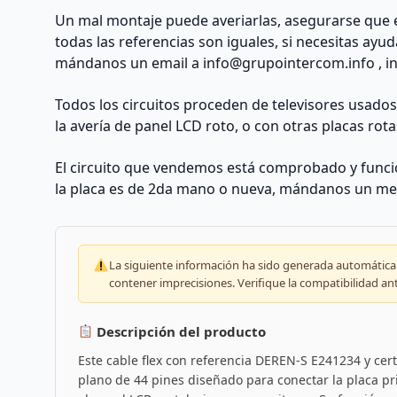
(ver
Un mal montaje puede averiarlas, asegurarse que 
imágenes)
todas las referencias son iguales, si necesitas ayu
|
mándanos un email a
info@grupointercom.info
, i
REACONDICIONADO
cantidad
Todos los circuitos proceden de televisores usado
la avería de panel LCD roto, o con otras placas rota
El circuito que vendemos está comprobado y funcio
la placa es de 2da mano o nueva, mándanos un me
La siguiente información ha sido generada automáticam
contener imprecisiones. Verifique la compatibilidad an
Descripción del producto
Este cable flex con referencia DEREN-S E241234 y ce
plano de 44 pines diseñado para conectar la placa pr