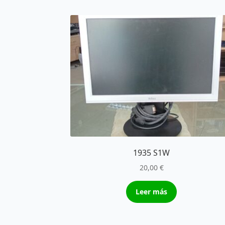
1935 S1W
20,00
€
Leer más