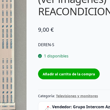
REACONDICIO
9,00
€
DEREN-S
1 disponibles
CABLE
Añadir al carrito de la compra
FLEX
DEREN-
S
E241234
Categoría:
Televisiones y monitores
AWM
20861
Vendedor:
Grupo Intercom A