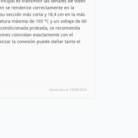
incipal es transmitir las señales de video
gen se renderice correctamente en la
su sección más corta y 18,4 cm en la más
atura máxima de 105 °C y un voltaje de 60
reacondicionada probada, se recomienda
 pines coincidan exactamente con el
 forzar la conexión puede dañar tanto el
Generado el 19/06/2026