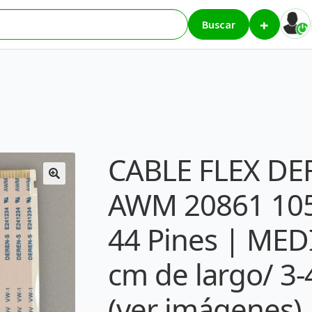
+
isiones y monitores
CABLE FLEX DEREN-S E241234 AWM 20861 105C
Buscar
s) | REACONDICIONADO
CABLE FLEX DE
AWM 20861 105
44 Pines | MEDI
cm de largo/ 3
(ver imágenes) 