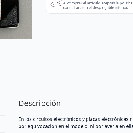
105C
Al comprar el artículo aceptas la políti
consultarla en el desplegable inferior.
60V
VW-
1
|
44
Pines
|
MEDIDAS:
8,1/
18,4
cm
de
largo/
Descripción
3-
4
cm
En los circuitos electrónicos y placas electrónicas
de
por equivocación en el modelo, ni por avería en ell
ancho