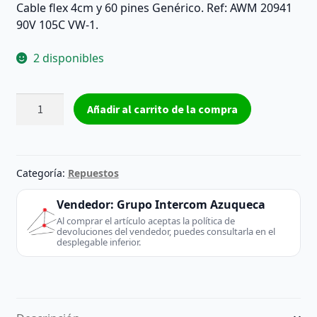
Cable flex 4cm y 60 pines Genérico. Ref: AWM 20941
90V 105C VW-1.
2 disponibles
Cable
Añadir al carrito de la compra
flex
4cm
y
60
Categoría:
Repuestos
pines
AWM
Vendedor:
Grupo Intercom Azuqueca
20941
Al comprar el artículo aceptas la política de
devoluciones del vendedor, puedes consultarla en el
90V
desplegable inferior.
105C
VW-
1
-