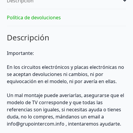
Descripción
Genérico
(TV
/
Política de devoluciones
Monitor)
-
Descripción
extraído
de
TV
Importante:
cantidad
En los circuitos electrónicos y placas electrónicas no
se aceptan devoluciones ni cambios, ni por
equivocación en el modelo, ni por avería en ellas.
Un mal montaje puede averiarlas, asegurarse que el
modelo de TV corresponde y que todas las
referencias son iguales, si necesitas ayuda o tienes
duda, no lo compres, mándanos un email a
info@grupointercom.info
, intentaremos ayudarte.