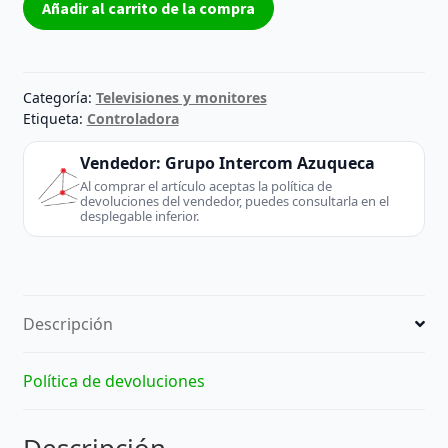
Añadir al carrito de la compra
TV
-
200-
CXK-
Categoría:
Televisiones y monitores
LE32180-
Etiqueta:
Controladora
0H
Vendedor:
Grupo Intercom Azuqueca
-
Al comprar el artículo aceptas la política de
Inves
devoluciones del vendedor, puedes consultarla en el
JCT170506
desplegable inferior.
cantidad
Descripción
Política de devoluciones
Descripción