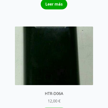
Leer más
HTR-D06A
12,00
€