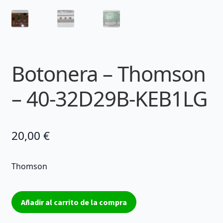
Botonera – Thomson
– 40-32D29B-KEB1LG
20,00
€
Thomson
Botonera
Añadir al carrito de la compra
-
Thomson