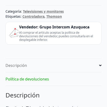
-
40-
Categoría:
Televisiones y monitores
32D29B-
Etiquetas:
Controladora
,
Thomson
KEB1LG
Vendedor:
Grupo Intercom Azuqueca
cantidad
Al comprar el artículo aceptas la política de
devoluciones del vendedor, puedes consultarla en el
desplegable inferior.
Descripción
Política de devoluciones
Descripción